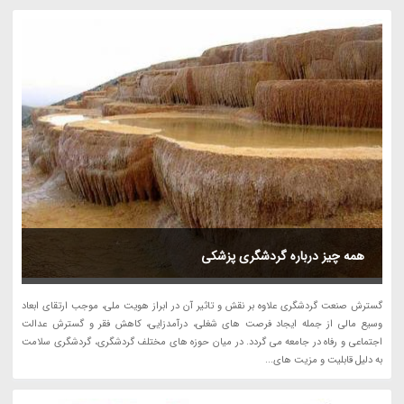
همه چیز درباره گردشگری پزشکی
گسترش صنعت گردشگری علاوه بر نقش و تاثیر آن در ابراز هویت ملی، موجب ارتقای ابعاد
وسیع مالی از جمله ایجاد فرصت های شغلی، درآمدزایی، کاهش فقر و گسترش عدالت
اجتماعی و رفاه در جامعه می گردد. در ﻣﯿﺎن ﺣﻮزه ﻫﺎی ﻣﺨﺘﻠﻒ ﮔﺮدﺷﮕﺮی، ﮔﺮدﺷﮕﺮی ﺳﻼﻣﺖ
ﺑﻪ دﻟﯿﻞ ﻗﺎﺑﻠﯿﺖ و ﻣﺰﯾﺖ ﻫﺎی...