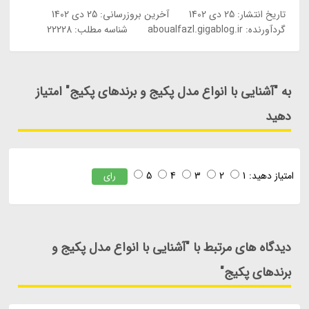
تاریخ انتشار:
25 دی 1402
آخرین بروزرسانی:
25 دی 1402
گردآورنده:
aboualfazl.gigablog.ir
شناسه مطلب: 22228
به "آشنایی با انواع مدل پکیج و برندهای پکیج" امتیاز
دهید
امتیاز دهید:
1
2
3
4
5
رای
دیدگاه های مرتبط با "آشنایی با انواع مدل پکیج و
برندهای پکیج"