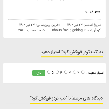
منبع: فرارو
تاریخ انتشار:
23 تیر 1402
آخرین بروزرسانی:
23 تیر 1402
گردآورنده:
aboualfazl.gigablog.ir
شناسه مطلب: 21162
به "تب تردز فروکش کرد" امتیاز دهید
امتیاز دهید:
1
2
3
4
5
رای
دیدگاه های مرتبط با "تب تردز فروکش کرد"