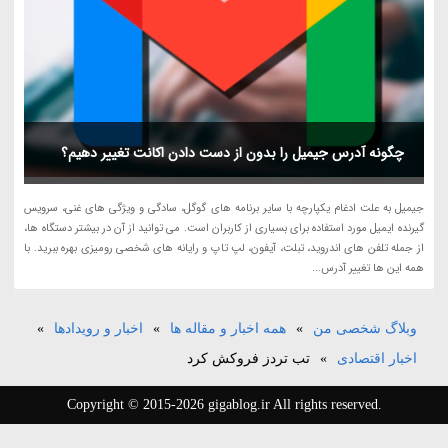
چگونه آدرس جیمیل را بدون از دست دادن اکانت تغییر دهیم؟
جیمیل به علت ادغام یکپارچه با سایر برنامه های گوگل، سادگی و ویژگی های غنی، سرویس
گیرنده ایمیل مورد استفاده برای بسیاری از کاربران است. می توانید از آن در بیشتر دستگاه ها،
از جمله تلفن های اندروید، تبلت، آیفون، لپ تاپ و رایانه های شخصی رومیزی بهره ببرید. با
همه این ها تغییر آدرس...
وبلاگ شخصی من
»
همه اخبار و مقاله ها
»
اخبار و رویدادها
»
اخبار اقتصادی
»
تب تردز فروکش کرد
Copyright © 2015-2026 gigablog.ir All rights reserved.