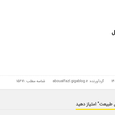
ل
گردآورنده:
aboualfazl.gigablog.ir
شناسه مطلب: 15671
ل طبیعت" امتیاز دهید