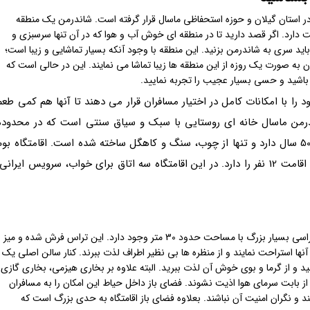
در استان گیلان و حوزه استحفاظی ماسال قرار گرفته است. شاندرمن یک منطقه
ارد. اگر قصد دارید تا در منطقه ای خوش آب و هوا که در آن تنها سرسبزی و
د سری به شاندرمن بزنید. این منطقه با وجود آنکه بسیار تماشایی و زیبا است؛
ان به صورت یک روزه از این منطقه ها زیبا تماشا می نمایند. این در حالی است که
 باشید و حسی بسیار عجیب را تجربه نمایید.
ا با امکانات کامل در اختیار مسافران قرار می دهند تا آنها هم کمی طعم
اندرمن ماسال خانه ای روستایی با سبک و سیاق سنتی است که در محدوده
شاندرمن واقع شده است. این اقامتگاه قدمتی بیش از 50 سال دارد و تنها از چوب، سنگ و کاهگل ساخته شده است. اقامتگاه بو
گردی شاندرمن دارای دو طبقه کاملا مجزا است و امکان اقامت 12 نفر را دارد. در این اقامتگاه سه اتاق برای خواب، سرویس ایرانی
هم در طبقه اول و هم در طبقه دوم این ساختمان 120 متری، تراسی بسیار بزرگ با مساحت حدود 30 متر وجود دارد. این تراس فرش شده و میز
آنها استراحت نمایند و از منظره ها بی نظیر اطراف لذت ببرند. کنار سالن اصلی یک
 و از گرما و بوی خوش آن لذت ببرید. البته علاوه بر بخاری هیزمی، بخاری گازی
ن از بابت سرمای هوا اذیت نشوند. فضای باز داخل حیاط این امکان را به مسافران
یند و نگران امنیت آن نباشند. بعلاوه فضای باز اقامتگاه به حدی بزرگ است که