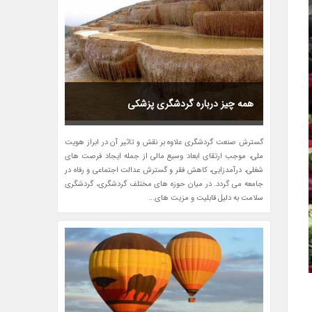
همه چیز درباره گردشگری پزشکی
گسترش صنعت گردشگری علاوه بر نقش و تاثیر آن در ابراز هویت
ملی، موجب ارتقای ابعاد وسیع مالی از جمله ایجاد فرصت های
شغلی، درآمدزایی، کاهش فقر و گسترش عدالت اجتماعی و رفاه در
جامعه می گردد. در ﻣﯿﺎن ﺣﻮزه ﻫﺎی ﻣﺨﺘﻠﻒ ﮔﺮدﺷﮕﺮی، ﮔﺮدﺷﮕﺮی
ﺳﻼﻣﺖ ﺑﻪ دﻟﯿﻞ ﻗﺎﺑﻠﯿﺖ و ﻣﺰﯾﺖ ﻫﺎی...