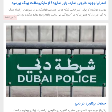
استرالیا وجود خارجی ندارد، باور ندارید؟ از مایکروسافت بینگ بپرسید
زومیت نوشت: کاربران استرالیایی شبکه های اجتماعی بلواسکای و ماستودون، از اینکه بینگ
به آنها خبر داد که کشوری که در آن زندگی می نمایند واقعا وجود ندارد شگفت زده شدند.
3 آذر 1402
جملات پرکاربرد در دبی
یکی از موارد مهم که در طول سفر به کشورهای خارجی از اهمیت زیادی برخوردار است