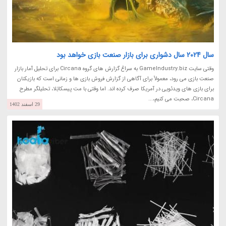
سال 2024 سال دشواری برای بازار صنعت بازی خواهد بود
وقتی سایت GameIndustry.biz به سراغ گزارش های گروه Circana برای تحلیل آمار بازار
صنعت بازی می رود، معمولاً برای آگاهی از گزارش فروش بازی ها و زمانی است که بازیکنان
برای بازی های ویدئویی در آمریکا صرف کرده اند. اما وقتی با مت پیسکاتِلا، تحلیلگر مطرح
Circana، صحبت می کنیم،...
29 اسفند 1402