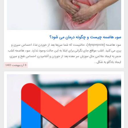
سوء هاضمه چیست و چگونه درمان می شود؟
سوء هاضمه (dyspepsia)، حالتیست که شما سریعا بعد از خوردن غذا، احساس سیری و
پری می کنید. اغلب مواقع جای نگرانی برای ابتلا به این حالت وجود ندارد. سوء هاضمه اغلب
منجر به ایجاد علائمی مثل سوزش سر معده بعد از خوردن و آشامیدن، احساس نفخ و سیری،
ایجاد بادگلو به شکل...
8 اردیبهشت 1403