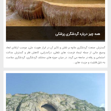
همه چیز درباره گردشگری پزشکی
گسترش صنعت گردشگری علاوه بر نقش و تاثیر آن در ابراز هویت ملی، موجب ارتقای ابعاد
وسیع مالی از جمله ایجاد فرصت های شغلی، درآمدزایی، کاهش فقر و گسترش عدالت
اجتماعی و رفاه در جامعه می گردد. در ﻣﯿﺎن ﺣﻮزه ﻫﺎی ﻣﺨﺘﻠﻒ ﮔﺮدﺷﮕﺮی، ﮔﺮدﺷﮕﺮی ﺳﻼﻣﺖ
ﺑﻪ دﻟﯿﻞ ﻗﺎﺑﻠﯿﺖ و ﻣﺰﯾﺖ ﻫﺎی...