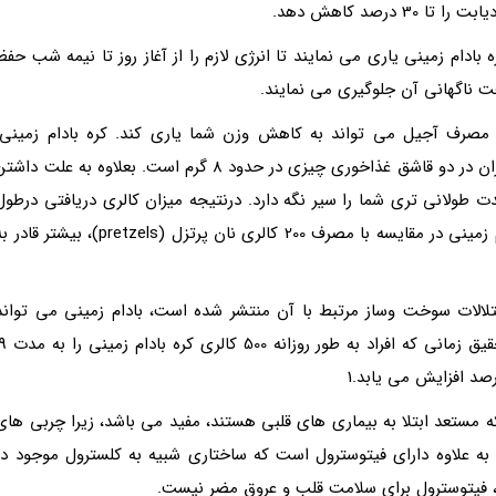
بادام زمینی یاری می نمایند تا انرژی لازم را از آغاز روز تا نیمه شب حفظ
افت ناگهانی آن جلوگیری می نمایند.
 مصرف آجیل می تواند به کاهش وزن شما یاری کند. کره بادام زمینی،
پروتئین بیشتری نسبت به سایر آجیل ها دارد و این میزان در دو قاشق غذاخوری چیزی در حدود 8 گرم است. بعلاوه به علت داش
دت طولانی تری شما را سیر نگه دارد. درنتیجه میزان کالری دریافتی درطول
روز کاهش پیدا می نماید. مصرف 200 کالری از کره بادام زمینی در مقایسه با مصرف 200 کالری نان پرتزل (pretzels)، بیشتر قا
تلالات سوخت وساز مرتبط با آن منتشر شده است، بادام زمینی می تواند
باعث افزایش سوخت و ساز بدن گردد. براساس این تحقیق زمانی که افراد به ط
ه مستعد ابتلا به بیماری های قلبی هستند، مفید می باشد، زیرا چربی های
به علاوه دارای فیتوسترول است که ساختاری شبیه به کلسترول موجود در
ل، فیتوسترول برای سلامت قلب و عروق مضر نیست.