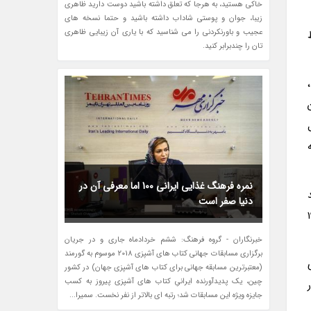
خاکی هستید، به هرجا که تعلق داشته باشید دوست دارید ظاهری
زیبا، جوان و پوستی شاداب داشته باشید و حتما نسخه های
عجیب و باورنکردنی را می شناسید که با یاری آن زیبایی ظاهری
تان را چندبرابر کنید.
تن
در به
نمره فرهنگ غذایی ایرانی 100 اما معرفی آن در
دنیا صفر است
ور روزانه 500 کالری کره بادام زمینی را به مدت 19
خبرنگاران - گروه فرهنگ: ششم خردادماه جاری و در جریان
برگزاری مسابقات جهانی کتاب های آشپزی 2018 موسوم به گورمند
(معتبرترین مسابقه جهانی برای کتاب های آشپزی جهان) در کشور
چین، یک پدیدآورنده ایرانیِ کتاب های آشپزی پیروز به کسب
جایزه ویژه این مسابقات شد؛ رتبه ای بالاتر از نفر نخست. سمیرا...