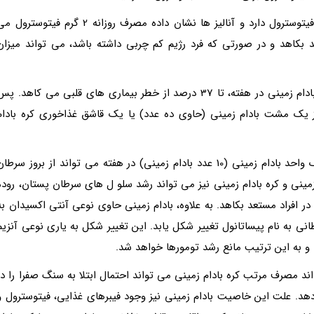
ضمناً، هر 32 گرم کره بادام زمینی حدود 50 میلی گرم فیتوسترول دارد و آنالیز ها نشان داده مصرف روزانه 2 گرم فیتوسترو
 میزان کلسترول LDL یا کلسترول بد بکاهد و در صورتی که فرد رژیم کم چربی داشته باشد، می تواند میزان
در کل تحقیقات نشان داده اند که مصرف حداقل 4 بار بادام زمینی در هفته، تا 37 درصد از خطر بیماری های قلبی می کاهد. پ
از یک مشت بادام زمینی (حاوی ده عدد) یا یک قاشق غذاخوری کره بادام
ضد سرطانتحقیقات دیگری نشان داده اند که مصرف یک واحد بادام زمینی (10 عدد بادام زمینی) در هفته می تواند از بروز سرطا
زمینی و کره بادام زمینی نیز می تواند رشد سلو ل های سرطان پستان، روده
در افراد مستعد بکاهد. به علاوه، بادام زمینی حاوی نوعی آنتی اکسیدان به
ی به نام پیساتانول تغییر شکل یابد. این تغییر شکل به یاری نوعی آنزیم
و به این ترتیب مانع رشد تومورها خواهد شد.
مصرف مرتب کره بادام زمینی می تواند احتمال ابتلا به سنگ صفرا را در
دهد. علت این خاصیت بادام زمینی نیز وجود فیبرهای غذایی، فیتوسترول و