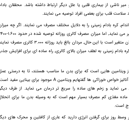
ناشی از بیماری قلبی یا علل دیگر ارتباط داشته باشد. محققان بادام
ود سلامت قلب برای بعضی افراد توصیه می نمایند.
دام, کره بادام زمینی را به دلایل مختلف مصرف می نمایند. اگر چه میزان
کالری براساس قد, سطح فعالیت و میزان متابولیک تغییر می نماید, اما میزان مصرف کالری روزانه توصیه شده
کالری در روز برای زنان و تا 3.000 کالری در روز برای مردان متغیر است با این حال, مردان بالغ باید روزانه 3.000 کالری مصرف نم
الری در روز می گیرند. کره بادام زمینی به لطف میزان بالای کالری, راه ساده ای برای افزایش جذب
از ویتامین هایی است که برای بدن ما مناسب هستند، تا به درستی عمل
نمایند. چنانچه بارها در بخش سلامت نمناک و در بحث آنالیز خواص خوراکی ها گفتهایم ویتامین A موجود برای بینایی مفید اس
تم ایمنی یاری می نماید و زخم های ساده را سریع تر درمان می نماید. از طرف دیگر,
دد، یک ماده مغذی کم مصرف بسیار مهم است که به وسیله بدن ما برای انحلال
اج است.
 وسط روز برای گرفتن انرژی دارید که عاری از کافئین و محرک های دیگر