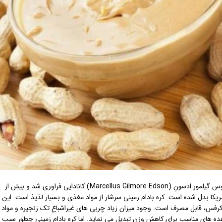
کره بادام زمینی برای اولین بار در سال 1882 و به وسیله مارسلوس گیلمور ادسونِ (Marcellus Gilmore Edson) کانادایی فراوری شد و بیش از
مریکا بدل شده است. کره بادام زمینی سرشار از مواد مغذی و بسیار لذیذ است. این
و کرفس، قابل مصرف است. وجود میزان زیاد چربی های غیراشباعِ تک زنجیره و مواد
 وعده های مناسب برای کاهش وزن تبدیل می نماید. اما کره بادام زمینی چطور سبب