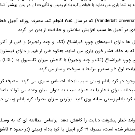
 به شما یاری می نماید با خواص کره بادام زمینی و تأثیرات آن در بدن بیشتر آشنا
کاهش خطر مرگبراساس مطالعات دانشگاه وندربیلت (Vanderbilt University) که در سال 2015 انجام شد، مصرف روزانه آجیل خ
غذی در آجیل ها سبب افزایش سلامتی و حفاظت از بدن می گردد.
Jennifer Mc) می گوید: آجیل ها دارای اسیدهای چربِ غیراشباع (تک و چند زنجیره) و غنی از آنتی
ه به حفظ فشار خون یاری می نماید، بعلاوه غنی از فیبر و دارای فیسترول
هستند که برای سلامت قلب بسیار مفید است. اسیدهای چربِ غیراشباع (تک و چند زنجیره) با کا
و ساز می گردد.
وجود در کره بادام زمینی سبب ایجاد احساس سیری می گردد. مصرف کره
بحانه ، برای ناهار یا به همراه سیب به عنوان میان وعده می تواند باعث
ره بادام زمینی میانه روی کنید. برترین میزان مصرف کره بادام زمینی دو
واند خطر پیشرفت دیابت را کاهش دهد. براساس مطالعه ای که به وسیله
جکوبسون (Jacobson) در مجله انجمن پزشکی آمریکا منتشر شده است، مصرف 31 گرم آجیل یا کره بادام زمینی (د