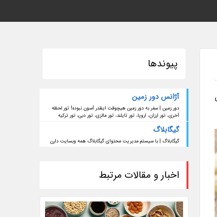
پیوندها
آژانس دور زمین
دور زمین | سفر به دور زمین هیچوقت اینقدر آسون نبوده! تور لحظه
آخری، تور ارزان، اروپا، تور تایلند، تور مالزی، تور دبی، تور ترکیه
گیگابلاگ
گیگابلاگ | با سیستم مدیریت محتوای گیگابلاگ همه وبسایت دارن
اخبار و مقالات مرتبط