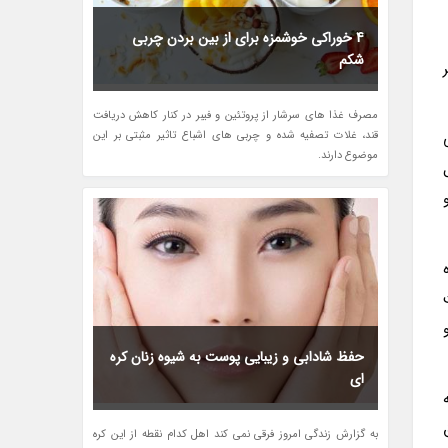
4 خوراکی خوشمزه برای از بین بردن چربی
شکم
طر
مصرف غذا های سرشار از پروتئین و فیبر در کنار کاهش دریافت
قند، غلات تصفیه شده و چربی های اشباع تاثیر مثبتی بر این
موضوع دارند.
هش میزان کلسترول بد (LDL) و
حفظ شادابی و زیبایی پوست به شیوه زنان کره
ای
ر حدود 2 قاشق
به گزارش زندگی امروز فرقی نمی کند اهل کدام نقطه از این کره